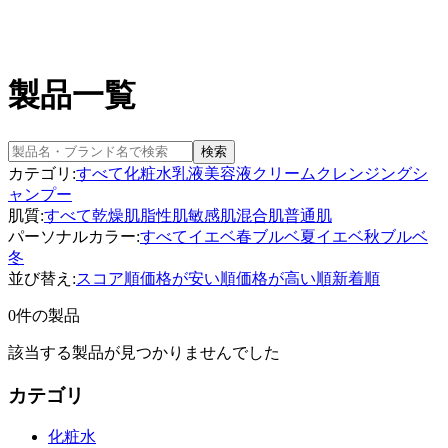
製品一覧
検索
カテゴリ:
すべて
化粧水
乳液
美容液
クリーム
クレンジング
シ
ャンプー
肌質:
すべて
乾燥肌
脂性肌
敏感肌
混合肌
普通肌
パーソナルカラー:
すべて
イエベ春
ブルベ夏
イエベ秋
ブルベ
冬
並び替え:
スコア順
価格が安い順
価格が高い順
新着順
0件の製品
該当する製品が見つかりませんでした
カテゴリ
化粧水