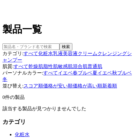
製品一覧
検索
カテゴリ:
すべて
化粧水
乳液
美容液
クリーム
クレンジング
シ
ャンプー
肌質:
すべて
乾燥肌
脂性肌
敏感肌
混合肌
普通肌
パーソナルカラー:
すべて
イエベ春
ブルベ夏
イエベ秋
ブルベ
冬
並び替え:
スコア順
価格が安い順
価格が高い順
新着順
0件の製品
該当する製品が見つかりませんでした
カテゴリ
化粧水