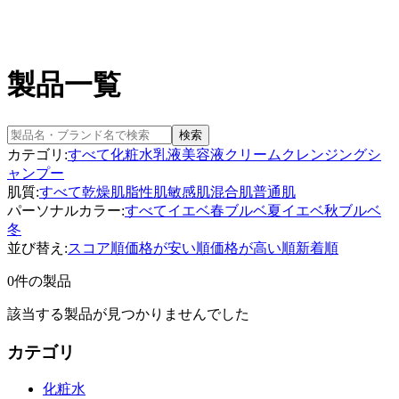
製品一覧
検索
カテゴリ:
すべて
化粧水
乳液
美容液
クリーム
クレンジング
シ
ャンプー
肌質:
すべて
乾燥肌
脂性肌
敏感肌
混合肌
普通肌
パーソナルカラー:
すべて
イエベ春
ブルベ夏
イエベ秋
ブルベ
冬
並び替え:
スコア順
価格が安い順
価格が高い順
新着順
0件の製品
該当する製品が見つかりませんでした
カテゴリ
化粧水