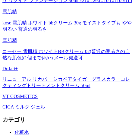
ザ リクイド ファンデーション 30ml #210 #290 #105 #110 #115
雪肌精
kose 雪肌精 ホワイト bbクリーム 30g モイストタイプも やや
明るい 普通の明るさ
雪肌精
コーセー 雪肌精 ホワイトBBクリーム 02(普通の明るさの自
然な肌色)(1個まで)/ゆうメール発送可
Dr.Jart+
リニューアル リカバー シカペアタイガーグラスカラーコレ
クティングトリートメントクリーム 50ml
VT COSMETICS
CICA ミルク ジェル
カテゴリ
化粧水