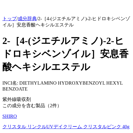
トップ
/
成分辞典
/
2-［4-(ジエチルアミノ)-2-ヒドロキシベンゾ
イル］安息香酸ヘキシルエステル
2-［4-(ジエチルアミノ)-2-ヒ
ドロキシベンゾイル］安息香
酸ヘキシルエステル
INCI名:
DIETHYLAMINO HYDROXYBENZOYL HEXYL
BENZOATE
紫外線吸収剤
この成分を含む製品（
2
件）
SHIRO
クリスタル リンクルUVデイクリーム クリスタルピンク 40g