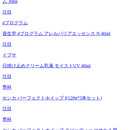
ム 30ml
注目
dプログラム
資生堂 dプログラム アレルバリアエッセンス N 40ml
注目
イプサ
日焼け止めクリーム乳液 モイストUV 40ml
注目
専科
センカ パーフェクトホイップ f(120g*3本セット)
注目
専科