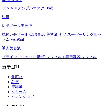
ザ N.M.F アンプルマスク 10枚
注目
レチノール美容液
純粋レチノール 0.1％配合 美容液 キソ スーパーリンクルセ
ラム VA 30ml
導入美容液
プライマーショット 新/旧 レフィル＋専用容器/レフィル
カテゴリ
化粧水
乳液
美容液
クリーム
クレンジング