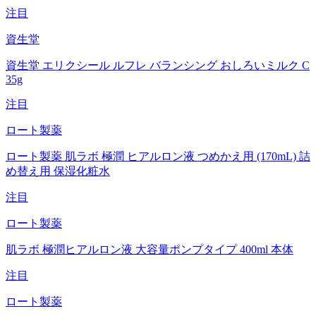
注目
資生堂
資生堂 エリクシール ルフレ バランシング おしろいミルク C
35g
注目
ロート製薬
ロート製薬 肌ラボ 極潤 ヒアルロン液 つめかえ用 (170mL) 詰
め替え用 保湿化粧水
注目
ロート製薬
肌ラボ 極潤ヒアルロン液 大容量ポンプタイプ 400ml 本体
注目
ロート製薬