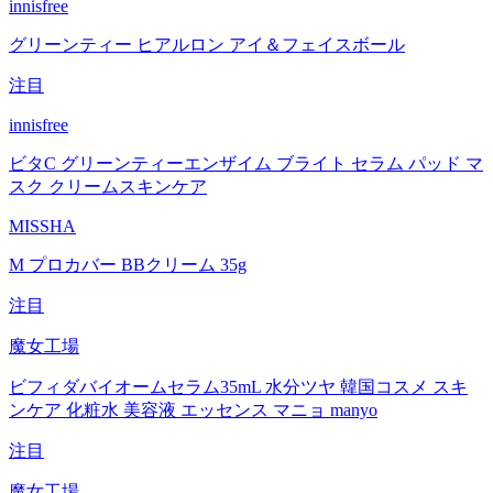
innisfree
グリーンティー ヒアルロン アイ＆フェイスボール
注目
innisfree
ビタC グリーンティーエンザイム ブライト セラム パッド マ
スク クリームスキンケア
MISSHA
M プロカバー BBクリーム 35g
注目
魔女工場
ビフィダバイオームセラム35mL 水分ツヤ 韓国コスメ スキ
ンケア 化粧水 美容液 エッセンス マニョ manyo
注目
魔女工場