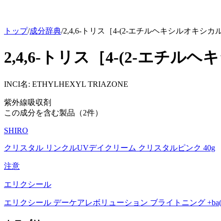
トップ
/
成分辞典
/
2,4,6-トリス［4-(2-エチルヘキシルオキシカ
2,4,6-トリス［4-(2-エチ
INCI名:
ETHYLHEXYL TRIAZONE
紫外線吸収剤
この成分を含む製品（
2
件）
SHIRO
クリスタル リンクルUVデイクリーム クリスタルピンク 40g
注意
エリクシール
エリクシール デーケアレボリューション ブライトニング +ba(35