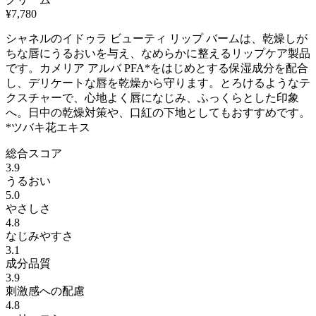
¥
7,780
シャネルのイドゥラ ビューティ リップ バームは、乾燥しが
ちな唇にうるおいを与え、なめらかに整えるリップケア製品
です。カメリア アルバ PFA*をはじめとする保湿成分を配合
し、デリケートな唇を乾燥から守ります。とろけるようなテ
クスチャーで、心地よく唇になじみ、ふっくらとした印象
へ。日中の乾燥対策や、口紅の下地としてもおすすめです。
*ツバキ花エキス
総合スコア
3.9
うるおい
5.0
やさしさ
4.8
なじみやすさ
3.1
成分品質
3.9
刺激感への配慮
4.8