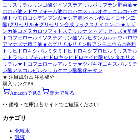
エリスリチル
リンゴ酸ジイソステアリル
ポリブテン
野菜油
★
ホホバ油
メドウフォーム油
ホホバエステル
オクテニルコハク
酸トウモロコシデンプンAl
★
シア脂
(ベヘン酸/エイコサン二
酸)グリセリル
★
グリセリン
合成ワックス
ナイロン-12
★
サザ
ンカ油
コメヌカロウ
フィトステリルナタネグリセリズ
★
酢酸
トコフェロール
イソステアリン酸ソルビタン
カルナウバロウ
アマナズナ種子油
★
⚠
グリチルリチン酸アンモニウム
⚠
香料
トリヒドロキシパルミタミドヒドロキシプロピルミリスチル
テトラ(ジ-t-ブチルヒドロキシヒドロケイヒ酸)ペンタエリス
リチル
★
トコフェロール
アルミナ
★
ツバキ花エキス
パルミチ
ン酸アスコルビル
シリカ
クエン酸
酸化チタン
★
注目成分
⚠
注意成分
購入リンク
PR
Amazonで見る
楽天で見る
※ 価格・在庫は各サイトでご確認ください
カテゴリ
化粧水
乳液