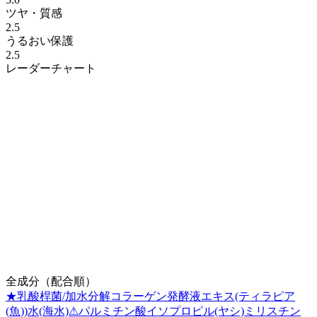
ツヤ・質感
2.5
うるおい保護
2.5
レーダーチャート
全成分（配合順）
★
乳酸桿菌/加水分解コラーゲン発酵液エキス(ティラピア
(魚))
水(海水)
⚠
パルミチン酸イソプロピル(ヤシ)
ミリスチン