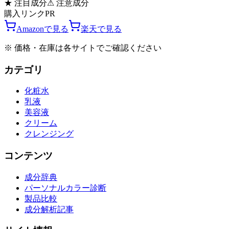
★
注目成分
⚠
注意成分
購入リンク
PR
Amazonで見る
楽天で見る
※ 価格・在庫は各サイトでご確認ください
カテゴリ
化粧水
乳液
美容液
クリーム
クレンジング
コンテンツ
成分辞典
パーソナルカラー診断
製品比較
成分解析記事