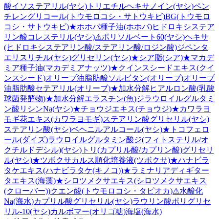
酸イソステアリル(ヤシ)
トリエチルヘキサノイン(ヤシ)
ペン
チレングリコール(トウモロコシ・サトウキビ)
BG(トウモロ
コシ・サトウキビ)
★
ホホバ種子油(ホホバ)
ヒドロキシステア
リン酸コレステリル(ヤシ)
⚠
ポリソルベート60(ヤシ)
ヘキサ
(ヒドロキシステアリン酸/ステアリン酸/ロジン酸)ジペンタ
エリスリチル(ヤシ)
グリセリン(ヤシ)
★
シア脂(シア)
★
マカデ
ミア種子油(マカデミアナッツ)
★
クインスシードエキス(クイ
ンスシード)
オリーブ油脂肪酸ソルビタン(オリーブ)
オリーブ
油脂肪酸セテアリル(オリーブ)
★
加水分解ヒアルロン酸(乳酸
球菌発酵物)
★
加水分解エラスチン(魚)
ジラウロイルグルタミ
ン酸リシンNa(ヤシ)
★
チョウジエキス(チョウジ)
★
カワラヨ
モギ花エキス(カワラヨモギ)
ステアリン酸グリセリル(ヤシ)
ステアリン酸(ヤシ)
ベヘニルアルコール(ヤシ)
★
トコフェロ
ール(ダイズ)
ラウロイルグルタミン酸ジ(フィトステリル/オ
クチルドデシル)(ヤシ)
トリ(カプリル酸/カプリン酸)グリセリ
ル(ヤシ)
★
ツボクサカルス順化培養液(ツボクサ)
★
ハナビラ
タケエキス(ハナビラタケ(キノコ))
★
ラミナリアディギター
タエキス(海藻)
★
シロツメクサエキス(シロツメクサエキス
(クローバー))
クエン酸(トウモロコシ・タピオカ)
⚠
水酸化
Na(海水)
カプリル酸グリセリル(ヤシ)
ラウリン酸ポリグリセ
リル-10(ヤシ)
カルボマー(オリゴ糖)
海塩(海水)