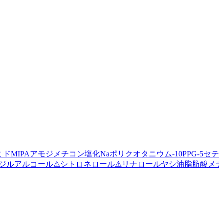
ドMIPA
アモジメチコン
塩化Na
ポリクオタニウム-10
PPG-5セテ
ジルアルコール
⚠
シトロネロール
⚠
リナロール
ヤシ油脂肪酸メ