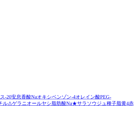
ス-20
安息香酸Na
オキシベンゾン-4
オレイン酸PEG-
チル
⚠
ゲラニオール
ヤシ脂肪酸Na
★
サラソウジュ種子脂
黄4
赤