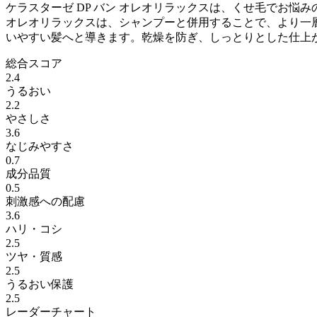
ケラスターゼ DP バン オレオリラックスは、くせ毛でお
オレオリラックスは、シャンプーと併用することで、より一
いやすい髪へと導きます。乾燥を防ぎ、しっとりとした仕上
総合スコア
2.4
うるおい
2.2
やさしさ
3.6
なじみやすさ
0.7
成分品質
0.5
刺激感への配慮
3.6
ハリ・コシ
2.5
ツヤ・質感
2.5
うるおい保護
2.5
レーダーチャート