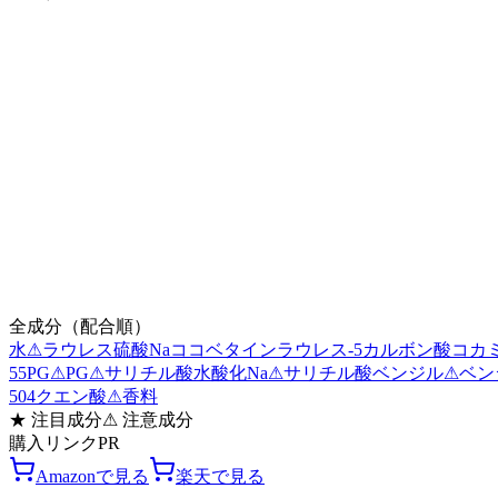
全成分（配合順）
水
⚠
ラウレス硫酸Na
ココベタイン
ラウレス-5カルボン酸
コカミ
55PG
⚠
PG
⚠
サリチル酸
水酸化Na
⚠
サリチル酸ベンジル
⚠
ベン
504
クエン酸
⚠
香料
★
注目成分
⚠
注意成分
購入リンク
PR
Amazonで見る
楽天で見る