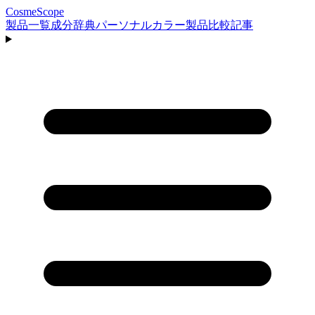
CosmeScope
製品一覧
成分辞典
パーソナルカラー
製品比較
記事