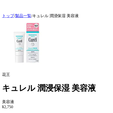
トップ
/
製品一覧
/
キュレル 潤浸保湿 美容液
花王
キュレル 潤浸保湿 美容液
美容液
¥
2,750