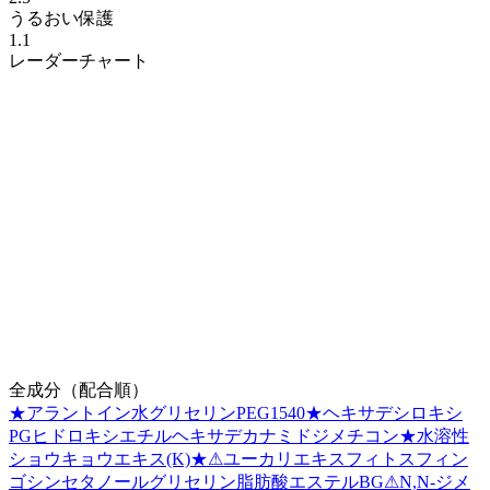
うるおい保護
1.1
レーダーチャート
全成分（配合順）
★
アラントイン
水
グリセリン
PEG1540
★
ヘキサデシロキシ
PGヒドロキシエチルヘキサデカナミド
ジメチコン
★
水溶性
ショウキョウエキス(K)
★
⚠
ユーカリエキス
フィトスフィン
ゴシン
セタノール
グリセリン脂肪酸エステル
BG
⚠
N,N-ジメ