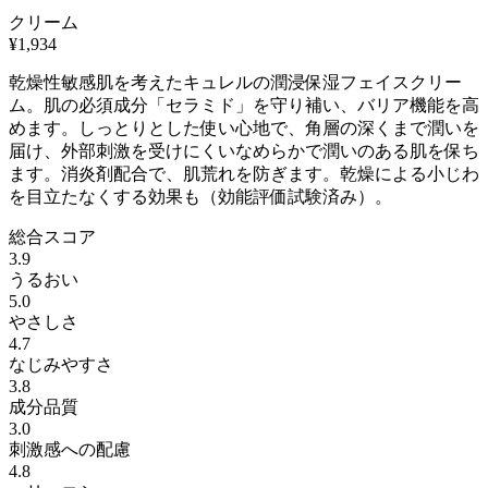
クリーム
¥
1,934
乾燥性敏感肌を考えたキュレルの潤浸保湿フェイスクリー
ム。肌の必須成分「セラミド」を守り補い、バリア機能を高
めます。しっとりとした使い心地で、角層の深くまで潤いを
届け、外部刺激を受けにくいなめらかで潤いのある肌を保ち
ます。消炎剤配合で、肌荒れを防ぎます。乾燥による小じわ
を目立たなくする効果も（効能評価試験済み）。
総合スコア
3.9
うるおい
5.0
やさしさ
4.7
なじみやすさ
3.8
成分品質
3.0
刺激感への配慮
4.8