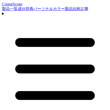
CosmeScope
製品一覧
成分辞典
パーソナルカラー
製品比較
記事