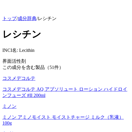
トップ
/
成分辞典
/
レシチン
レシチン
INCI名:
Lecithin
界面活性剤
この成分を含む製品（
51
件）
コスメデコルテ
コスメデコルテ AQ アブソリュート ローション ハイドロイ
ンフューズ #II 200ml
ミノン
ミノン アミノモイスト モイストチャージ ミルク（乳液）
100g