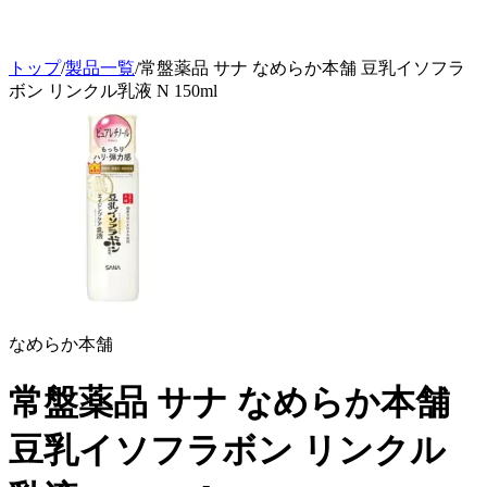
トップ
/
製品一覧
/
常盤薬品 サナ なめらか本舗 豆乳イソフラ
ボン リンクル乳液 N 150ml
なめらか本舗
常盤薬品 サナ なめらか本舗
豆乳イソフラボン リンクル