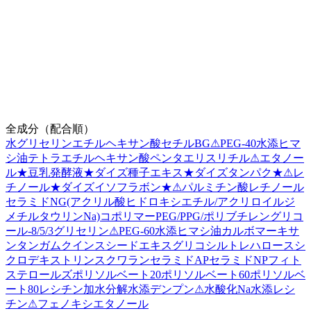
全成分（配合順）
水
グリセリン
エチルヘキサン酸セチル
BG
⚠
PEG-40水添ヒマ
シ油
テトラエチルヘキサン酸ペンタエリスリチル
⚠
エタノー
ル
★
豆乳発酵液
★
ダイズ種子エキス
★
ダイズタンパク
★
⚠
レ
チノール
★
ダイズイソフラボン
★
⚠
パルミチン酸レチノール
セラミドNG
(アクリル酸ヒドロキシエチル/アクリロイルジ
メチルタウリンNa)コポリマー
PEG/PPG/ポリブチレングリコ
ール-8/5/3グリセリン
⚠
PEG-60水添ヒマシ油
カルボマー
キサ
ンタンガム
クインスシードエキス
グリコシルトレハロース
シ
クロデキストリン
スクワラン
セラミドAP
セラミドNP
フィト
ステロールズ
ポリソルベート20
ポリソルベート60
ポリソルベ
ート80
レシチン
加水分解水添デンプン
⚠
水酸化Na
水添レシ
チン
⚠
フェノキシエタノール