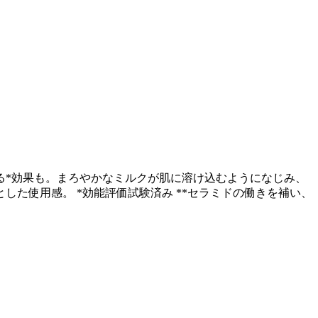
る*効果も。まろやかなミルクが肌に溶け込むようになじみ、
た使用感。 *効能評価試験済み **セラミドの働きを補い、