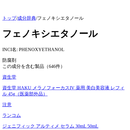
トップ
/
成分辞典
/
フェノキシエタノール
フェノキシエタノール
INCI名:
PHENOXYETHANOL
防腐剤
この成分を含む製品（
646
件）
資生堂
資生堂 HAKU メラノフォーカスIV 薬用 美白美容液 レフィ
ル 45g（医薬部外品）
注意
ランコム
ジェニフィック アルティメ セラム 30mL 50mL