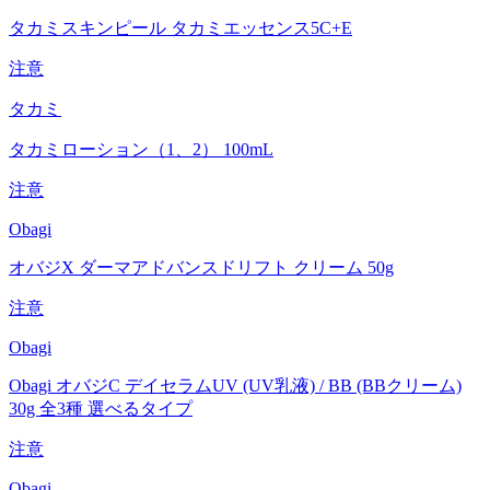
タカミスキンピール タカミエッセンス5C+E
注意
タカミ
タカミローション（1、2） 100mL
注意
Obagi
オバジX ダーマアドバンスドリフト クリーム 50g
注意
Obagi
Obagi オバジC デイセラムUV (UV乳液) / BB (BBクリーム)
30g 全3種 選べるタイプ
注意
Obagi