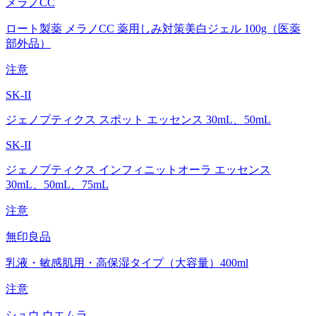
メラノCC
ロート製薬 メラノCC 薬用しみ対策美白ジェル 100g（医薬
部外品）
注意
SK-II
ジェノプティクス スポット エッセンス 30mL、50mL
SK-II
ジェノプティクス インフィニットオーラ エッセンス
30mL、50mL、75mL
注意
無印良品
乳液・敏感肌用・高保湿タイプ（大容量）400ml
注意
シュウ ウエムラ