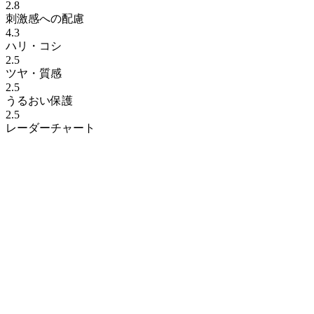
2.8
刺激感への配慮
4.3
ハリ・コシ
2.5
ツヤ・質感
2.5
うるおい保護
2.5
レーダーチャート