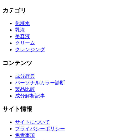
カテゴリ
化粧水
乳液
美容液
クリーム
クレンジング
コンテンツ
成分辞典
パーソナルカラー診断
製品比較
成分解析記事
サイト情報
サイトについて
プライバシーポリシー
免責事項