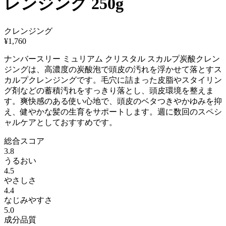
レンジング 250g
クレンジング
¥
1,760
ナンバースリー ミュリアム クリスタル スカルプ炭酸クレン
ジングは、高濃度の炭酸泡で頭皮の汚れを浮かせて落とすス
カルプクレンジングです。毛穴に詰まった皮脂やスタイリン
グ剤などの蓄積汚れをすっきり落とし、頭皮環境を整えま
す。爽快感のある使い心地で、頭皮のベタつきやかゆみを抑
え、健やかな髪の生育をサポートします。週に数回のスペシ
ャルケアとしておすすめです。
総合スコア
3.8
うるおい
4.5
やさしさ
4.4
なじみやすさ
5.0
成分品質