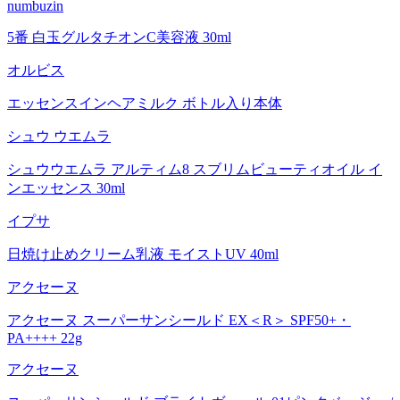
numbuzin
5番 白玉グルタチオンC美容液 30ml
オルビス
エッセンスインヘアミルク ボトル入り本体
シュウ ウエムラ
シュウウエムラ アルティム8 スブリムビューティオイル イ
ンエッセンス 30ml
イプサ
日焼け止めクリーム乳液 モイストUV 40ml
アクセーヌ
アクセーヌ スーパーサンシールド EX＜R＞ SPF50+・
PA++++ 22g
アクセーヌ