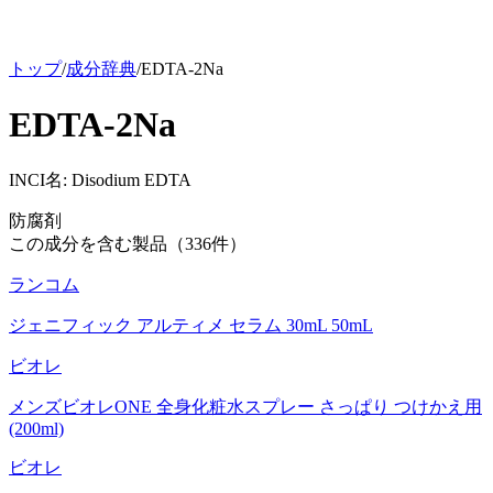
トップ
/
成分辞典
/
EDTA-2Na
EDTA-2Na
INCI名:
Disodium EDTA
防腐剤
この成分を含む製品（
336
件）
ランコム
ジェニフィック アルティメ セラム 30mL 50mL
ビオレ
メンズビオレONE 全身化粧水スプレー さっぱり つけかえ用
(200ml)
ビオレ