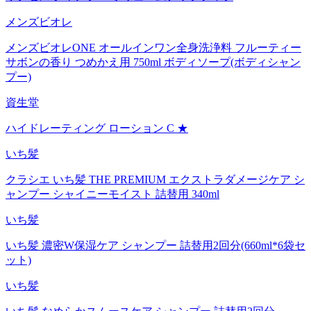
メンズビオレ
メンズビオレONE オールインワン全身洗浄料 フルーティー
サボンの香り つめかえ用 750ml ボディソープ(ボディシャン
プー)
資生堂
ハイドレーティング ローション C ★
いち髪
クラシエ いち髪 THE PREMIUM エクストラダメージケア シ
ャンプー シャイニーモイスト 詰替用 340ml
いち髪
いち髪 濃密W保湿ケア シャンプー 詰替用2回分(660ml*6袋セ
ット)
いち髪