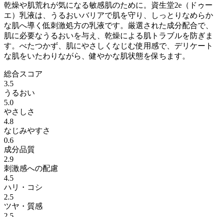
乾燥や肌荒れが気になる敏感肌のために。資生堂2e（ドゥー
エ）乳液は、うるおいバリアで肌を守り、しっとりなめらか
な肌へ導く低刺激処方の乳液です。厳選された成分配合で、
肌に必要なうるおいを与え、乾燥による肌トラブルを防ぎま
す。べたつかず、肌にやさしくなじむ使用感で、デリケート
な肌をいたわりながら、健やかな肌状態を保ちます。
総合スコア
3.5
うるおい
5.0
やさしさ
4.8
なじみやすさ
0.6
成分品質
2.9
刺激感への配慮
4.5
ハリ・コシ
2.5
ツヤ・質感
2.5