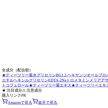
全成分（配合順）
★
ティーツリー葉水
グリセリン
BG
1,2-ヘキサンジオール
プロ
エチルヘキシルグリセリン
EDTA-2Na
トロメタミン
メリアア
トコフェロール
★
ティーツリー葉エキス
★
ティーツリーエキ
★
注目成分
⚠
注意成分
購入リンク
PR
Amazonで見る
楽天で見る