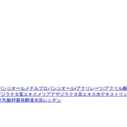
パンジオール
メチルプロパンジオール
(アクリレーツ/アクリル酸ア
ザジラクタ葉エキス
メリアアザジラクタ花エキス
水
デキストリ
ス
乳酸桿菌発酵液
水添レシチン