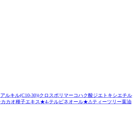
ルキル(C10-30))クロスポリマー
コハク酸ジエトキシエチル
ン
カカオ種子エキス
★
4-テルピネオール
★
⚠
ティーツリー葉油