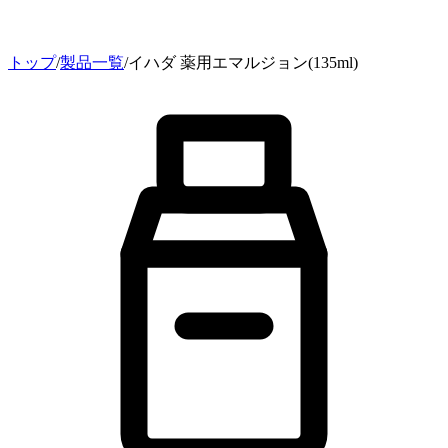
トップ
/
製品一覧
/
イハダ 薬用エマルジョン(135ml)