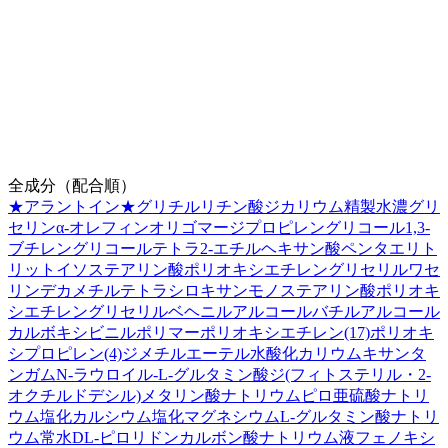
全成分（配合順）
★
アラントイン
★
グリチルリチン酸ジカリウム
精製水
濃グリ
セリン
α-オレフィンオリゴマー
ジプロピレングリコール
1,3-
ブチレングリコール
テトラ2-エチルヘキサン酸ペンタエリト
リット
イソステアリン酸ポリオキシエチレングリセリル
ワセ
リン
デカメチルテトラシロキサン
モノステアリン酸ポリオキ
シエチレングリセリル
ベヘニルアルコール
バチルアルコール
カルボキシビニルポリマー
ポリオキシエチレン(17)ポリオキ
シプロピレン(4)ジメチルエーテル
水酸化カリウム
キサンタ
ンガム
N-ラウロイル-L-グルタミン酸ジ(フィトステリル・2-
オクチルドデシル)
メタリン酸ナトリウム
ピロ亜硫酸ナトリ
ウム
塩化カルシウム
塩化マグネシウム
L-グルタミン酸ナトリ
ウム
常水
DL-ピロリドンカルボン酸ナトリウム液
フェノキシ