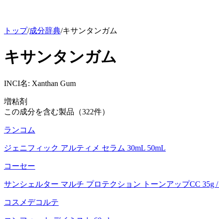
トップ
/
成分辞典
/
キサンタンガム
キサンタンガム
INCI名:
Xanthan Gum
増粘剤
この成分を含む製品（
322
件）
ランコム
ジェニフィック アルティメ セラム 30mL 50mL
コーセー
サンシェルター マルチ プロテクション トーンアップCC 35g / 
コスメデコルテ