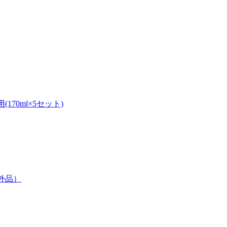
70ml×5セット)
部外品）