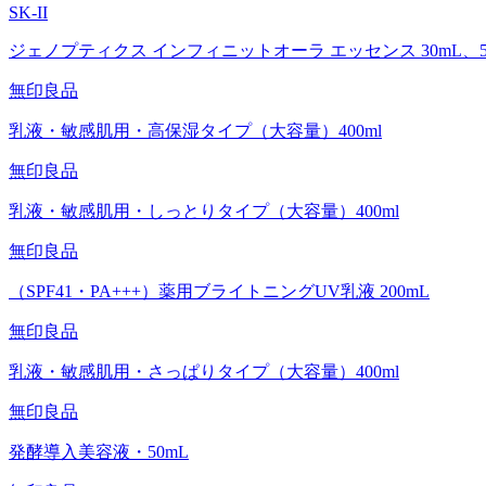
SK-II
ジェノプティクス インフィニットオーラ エッセンス 30mL、50
無印良品
乳液・敏感肌用・高保湿タイプ（大容量）400ml
無印良品
乳液・敏感肌用・しっとりタイプ（大容量）400ml
無印良品
（SPF41・PA+++）薬用ブライトニングUV乳液 200mL
無印良品
乳液・敏感肌用・さっぱりタイプ（大容量）400ml
無印良品
発酵導入美容液・50mL