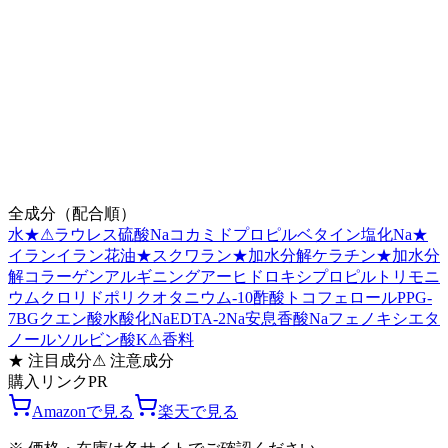
全成分（配合順）
水
★
⚠
ラウレス硫酸Na
コカミドプロピルベタイン
塩化Na
★
イランイラン花油
★
スクワラン
★
加水分解ケラチン
★
加水分
解コラーゲン
アルギニン
グアーヒドロキシプロピルトリモニ
ウムクロリド
ポリクオタニウム-10
酢酸トコフェロール
PPG-
7
BG
クエン酸
水酸化Na
EDTA-2Na
安息香酸Na
フェノキシエタ
ノール
ソルビン酸K
⚠
香料
★
注目成分
⚠
注意成分
購入リンク
PR
Amazonで見る
楽天で見る