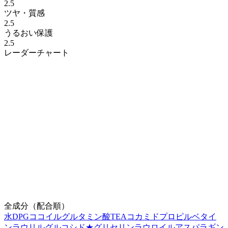
2.5
ツヤ・質感
2.5
うるおい保護
2.5
レーダーチャート
全成分（配合順）
水
DPG
ココイルグルタミン酸TEA
コカミドプロピルベタイ
ン
ラウリルグルコシド
★
グリセリン
ラウロイルアスパラギン