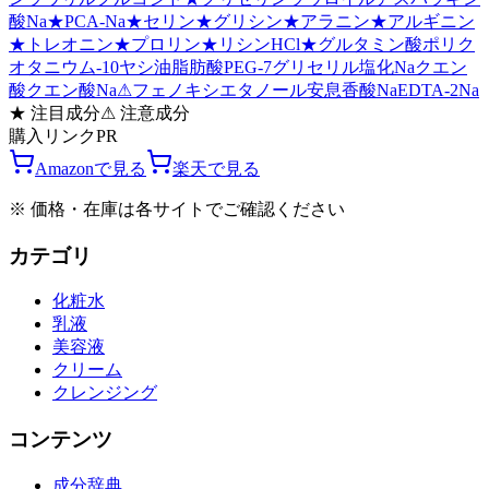
酸Na
★
PCA-Na
★
セリン
★
グリシン
★
アラニン
★
アルギニン
★
トレオニン
★
プロリン
★
リシンHCl
★
グルタミン酸
ポリク
オタニウム-10
ヤシ油脂肪酸PEG-7グリセリル
塩化Na
クエン
酸
クエン酸Na
⚠
フェノキシエタノール
安息香酸Na
EDTA-2Na
★
注目成分
⚠
注意成分
購入リンク
PR
Amazonで見る
楽天で見る
※ 価格・在庫は各サイトでご確認ください
カテゴリ
化粧水
乳液
美容液
クリーム
クレンジング
コンテンツ
成分辞典