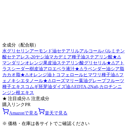
全成分（配合順）
水
グリセリン
アーモンド油
セテアリルアルコール
パルミチン
酸
セテアレス-20
ヤシ油
マカデミア種子油
ステアリン酸
★
⚠
マンダリンオレンジ果皮油
ステアリン酸グリセリル
★
⚠
アト
ラスシーダー樹皮油
アロエベラ液汁
★
⚠
ラベンダー油
シア脂
カカオ脂
★
⚠
オレンジ油
トコフェロール
ヒマワリ種子油
⚠
フ
ェノキシエタノール
★
⚠
ローズマリー葉油
グレープフルーツ
種子エキス
コムギ胚芽油
ダイズ油
⚠
EDTA-2Na
β-カロチン
ニ
ンジン根エキス
★
注目成分
⚠
注意成分
購入リンク
PR
Amazonで見る
楽天で見る
※ 価格・在庫は各サイトでご確認ください