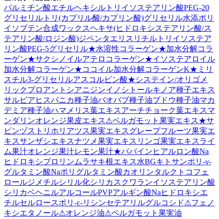
パルミチン酸エチルヘキシル
トリイソステアリン酸PEG-20
グリセリル
トリ(カプリル酸/カプリン酸)グリセリル
水添ポリ
イソブテン
合成ワックス
ヘキサ(ヒドロキシステアリン酸/ス
テアリン酸/ロジン酸)ジペンタエリスリチル
トリイソステア
リン酸PEG-5グリセリル
★
水溶性コラーゲン
★
加水分解コラ
ーゲン
★
サクシノイルアテロコラーゲン
★
イソステアロイル
加水分解コラーゲン
★
ココイル加水分解コラーゲンK
★
ミリ
スチル3-グリセリルアスコルビン酸
★
システイン/オリゴメ
リックプロアントシアニジン
イノシトール
キノア種子エキス
サルビアヒスパニカ種子油
バオバブ種子油
ブドウ種子油
マカ
デミア種子油
ハマメリス葉エキス
アーチチョーク葉エキス
マ
ンダリンオレンジ果皮エキス
⚠
ベルガモット果実エキス
★
サ
ピンヅストリホリアツス果実エキス
グレープフルーツ果実エ
キス
サンザシエキス
ナツメ果実エキス
リンゴ果実エキス
ライ
ム果汁
オレンジ果汁
レモン果汁
★
パパイン
ヒアルロン酸Na
ヒドロキシプロリン
ムラサキ根エキス
水
BG
キトサン
ポリ-γ-
グルタミン酸Na
ポリグルタミン酸
カオリン
タルク
トコフェ
ロール
ジメチルシリル化シリカ
スクワラン
イソステアリン酸
シリカ
ベヘニルアルコール
PVP
アルギン酸Na
ヒドロキシエ
チルセルロース
ポリ-ε-リシン
セテアリルグルコシド
⚠
フェノ
キシエタノール
⚠
オレンジ油
⚠
ベルガモット果実油