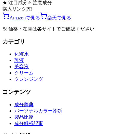
★
注目成分
⚠
注意成分
購入リンク
PR
Amazonで見る
楽天で見る
※ 価格・在庫は各サイトでご確認ください
カテゴリ
化粧水
乳液
美容液
クリーム
クレンジング
コンテンツ
成分辞典
パーソナルカラー診断
製品比較
成分解析記事