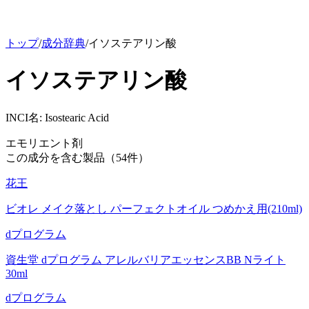
トップ
/
成分辞典
/
イソステアリン酸
イソステアリン酸
INCI名:
Isostearic Acid
エモリエント剤
この成分を含む製品（
54
件）
花王
ビオレ メイク落とし パーフェクトオイル つめかえ用(210ml)
dプログラム
資生堂 dプログラム アレルバリアエッセンスBB Nライト
30ml
dプログラム