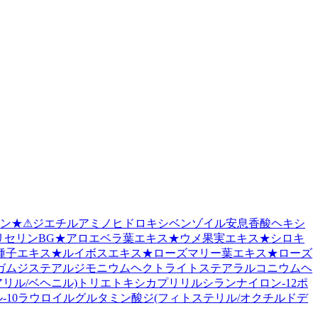
コン
★
⚠
ジエチルアミノヒドロキシベンゾイル安息香酸ヘキシ
リセリン
BG
★
アロエベラ葉エキス
★
ウメ果実エキス
★
シロキ
種子エキス
★
ルイボスエキス
★
ローズマリー葉エキス
★
ローズ
ガム
ジステアルジモニウムヘクトライト
ステアラルコニウムヘ
リル/ベヘニル)
トリエトキシカプリリルシラン
ナイロン-12
ポ
10
ラウロイルグルタミン酸ジ(フィトステリル/オクチルドデ