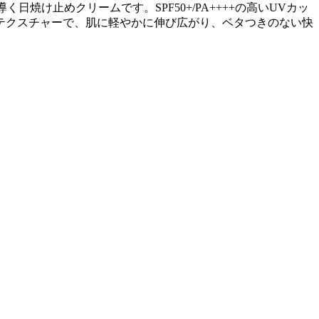
焼け止めクリームです。SPF50+/PA++++の高いUVカッ
テクスチャーで、肌に軽やかに伸び広がり、ベタつきのない快