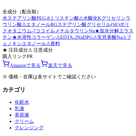
全成分（配合順）
水
ステアリン酸
PEG-8
ミリスチン酸
⚠
水酸化K
グリセリン
ラ
ウリン酸
⚠
エタノール
BG
ステアリン酸グリセリル(SE)
ポリ
クオタニウム-7
ココイルメチルタウリンNa
★
加水分解エラス
チン
★
水溶性コラーゲン
⚠
EDTA-2Na
DPG
⚠
安息香酸Na
⚠
フ
ェノキシエタノール
⚠
香料
★
注目成分
⚠
注意成分
購入リンク
PR
Amazonで見る
楽天で見る
※ 価格・在庫は各サイトでご確認ください
カテゴリ
化粧水
乳液
美容液
クリーム
クレンジング