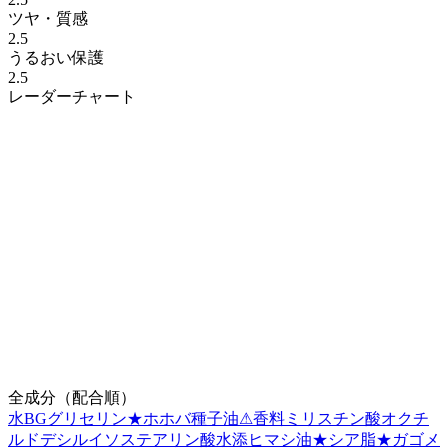
ツヤ・質感
2.5
うるおい保護
2.5
レーダーチャート
全成分（配合順）
水
BG
グリセリン
★
ホホバ種子油
⚠
香料
ミリスチン酸オクチ
ルドデシル
イソステアリン酸水添ヒマシ油
★
シア脂
★
ガゴメ