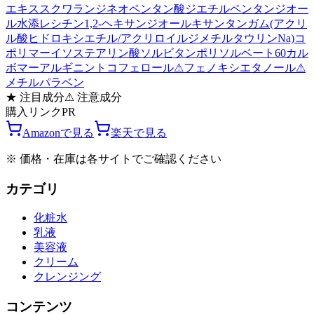
エキス
スクワラン
ジネオペンタン酸ジエチルペンタンジオー
ル
水添レシチン
1,2-ヘキサンジオール
キサンタンガム
(アクリ
ル酸ヒドロキシエチル/アクリロイルジメチルタウリンNa)コ
ポリマー
イソステアリン酸ソルビタン
ポリソルベート60
カル
ボマー
アルギニン
トコフェロール
⚠
フェノキシエタノール
⚠
メチルパラベン
★
注目成分
⚠
注意成分
購入リンク
PR
Amazonで見る
楽天で見る
※ 価格・在庫は各サイトでご確認ください
カテゴリ
化粧水
乳液
美容液
クリーム
クレンジング
コンテンツ