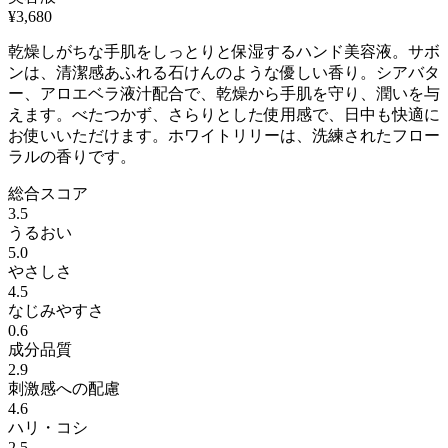
¥
3,680
乾燥しがちな手肌をしっとりと保湿するハンド美容液。サボ
ンは、清潔感あふれる石けんのような優しい香り。シアバタ
ー、アロエベラ液汁配合で、乾燥から手肌を守り、潤いを与
えます。べたつかず、さらりとした使用感で、日中も快適に
お使いいただけます。ホワイトリリーは、洗練されたフロー
ラルの香りです。
総合スコア
3.5
うるおい
5.0
やさしさ
4.5
なじみやすさ
0.6
成分品質
2.9
刺激感への配慮
4.6
ハリ・コシ
2.5