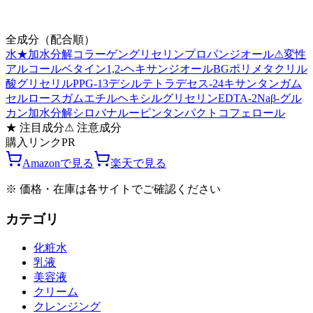
全成分（配合順）
水
★
加水分解コラーゲン
グリセリン
プロパンジオール
⚠
変性
アルコール
ベタイン
1,2-ヘキサンジオール
BG
ポリメタクリル
酸グリセリル
PPG-13デシルテトラデセス-24
キサンタンガム
セルロースガム
エチルヘキシルグリセリン
EDTA-2Na
β-グル
カン
加水分解シロバナルーピンタンパク
トコフェロール
★
注目成分
⚠
注意成分
購入リンク
PR
Amazonで見る
楽天で見る
※ 価格・在庫は各サイトでご確認ください
カテゴリ
化粧水
乳液
美容液
クリーム
クレンジング