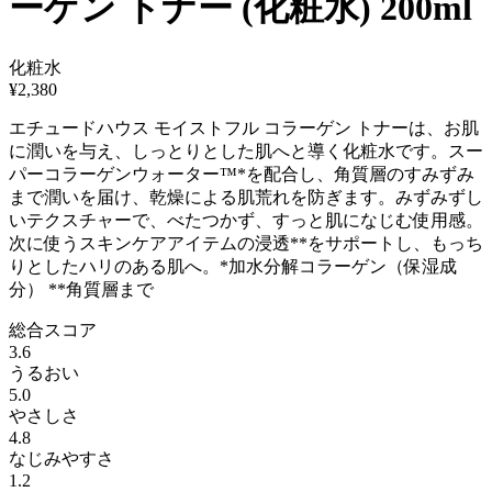
ーゲン トナー (化粧水) 200ml
化粧水
¥
2,380
エチュードハウス モイストフル コラーゲン トナーは、お肌
に潤いを与え、しっとりとした肌へと導く化粧水です。スー
パーコラーゲンウォーター™*を配合し、角質層のすみずみ
まで潤いを届け、乾燥による肌荒れを防ぎます。みずみずし
いテクスチャーで、べたつかず、すっと肌になじむ使用感。
次に使うスキンケアアイテムの浸透**をサポートし、もっち
りとしたハリのある肌へ。*加水分解コラーゲン（保湿成
分） **角質層まで
総合スコア
3.6
うるおい
5.0
やさしさ
4.8
なじみやすさ
1.2