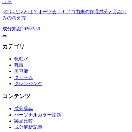
→
📝
βグルカンとは？オーツ麦・キノコ由来の保湿成分と肌なじ
みの考え方
成分知識
2026/7/30
→
カテゴリ
化粧水
乳液
美容液
クリーム
クレンジング
コンテンツ
成分辞典
パーソナルカラー診断
製品比較
成分解析記事