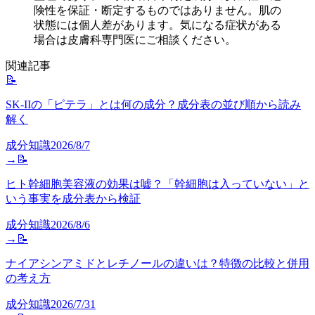
険性を保証・断定するものではありません。肌の
状態には個人差があります。気になる症状がある
場合は皮膚科専門医にご相談ください。
関連記事
📝
SK-IIの「ピテラ」とは何の成分？成分表の並び順から読み
解く
成分知識
2026/8/7
→
📝
ヒト幹細胞美容液の効果は嘘？「幹細胞は入っていない」と
いう事実を成分表から検証
成分知識
2026/8/6
→
📝
ナイアシンアミドとレチノールの違いは？特徴の比較と併用
の考え方
成分知識
2026/7/31