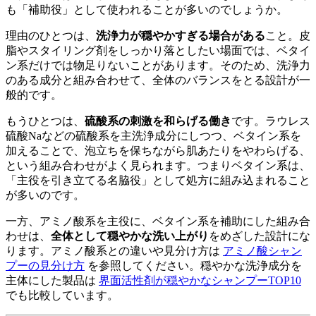
も「補助役」として使われることが多いのでしょうか。
理由のひとつは、
洗浄力が穏やかすぎる場合がある
こと。皮
脂やスタイリング剤をしっかり落としたい場面では、ベタイ
ン系だけでは物足りないことがあります。そのため、洗浄力
のある成分と組み合わせて、全体のバランスをとる設計が一
般的です。
もうひとつは、
硫酸系の刺激を和らげる働き
です。ラウレス
硫酸Naなどの硫酸系を主洗浄成分にしつつ、ベタイン系を
加えることで、泡立ちを保ちながら肌あたりをやわらげる、
という組み合わせがよく見られます。つまりベタイン系は、
「主役を引き立てる名脇役」として処方に組み込まれること
が多いのです。
一方、アミノ酸系を主役に、ベタイン系を補助にした組み合
わせは、
全体として穏やかな洗い上がり
をめざした設計にな
ります。アミノ酸系との違いや見分け方は
アミノ酸シャン
プーの見分け方
を参照してください。穏やかな洗浄成分を
主体にした製品は
界面活性剤が穏やかなシャンプーTOP10
でも比較しています。