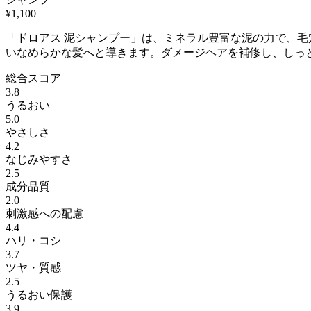
¥
1,100
「ドロアス 泥シャンプー」は、ミネラル豊富な泥の力で、
いなめらかな髪へと導きます。ダメージヘアを補修し、しっ
総合スコア
3.8
うるおい
5.0
やさしさ
4.2
なじみやすさ
2.5
成分品質
2.0
刺激感への配慮
4.4
ハリ・コシ
3.7
ツヤ・質感
2.5
うるおい保護
3.9