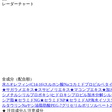
レーダーチャート
全成分（配合順）
水
⚠
オレフィン(C14-16)スルホン酸Na
コカミドプロピルベタ
★
サガラメエキス
★
スサビノリエキス
★
マコンブエキス
★
加
シメチルシリルプロポキシ)ヒドロキシプロピル加水分解シル
シア脂
★
セラミドNG
★
セラミドNP
★
セラミドAP
海水
イソス
ルタウリンNa
ヤシ油脂肪酸PEG-7グリセリル
ポリソルベート2
★
注目成分
⚠
注意成分