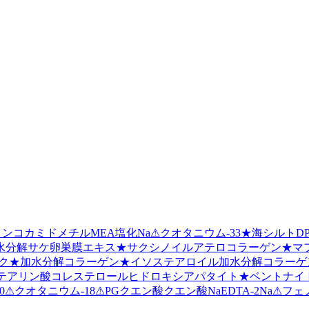
イン
コカミドメチルMEA
塩化Na
⚠
クオタニウム-33
★
海シルト
D
水分解サケ卵巣膜エキス
★
サクシノイルアテロコラーゲン
★
マ
ク
★
加水分解コラーゲン
★
イソステアロイル加水分解コラーゲ
テアリン酸
コレステロール
ヒドロキシアパタイト
★
ベントナイ
0
⚠
クオタニウム-18
⚠
PG
クエン酸
クエン酸Na
EDTA-2Na
⚠
フェ