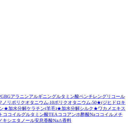
PG
BG
アラニン
アルギニン
グルタミン酸
ペンチレングリコール
フノリ
ポリクオタニウム-10
ポリクオタニウム-50
★
(ジヒドロキ
ン
★
加水分解ケラチン(羊毛)
★
加水分解シルク
★
ワカメエキス
ト
ココイルグルタミン酸TEA
ココアンホ酢酸Na
ココイルメチ
ノキシエタノール
安息香酸Na
⚠
香料