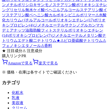
ン
メチルポリシロキサン
モノステアリン酸ポリオキシエチレ
ングリセリル
無水ケイ酸
ベヘニルアルコール
ステアリン酸
イ
ソステアリン酸
ベヘニン酸
カルボキシビニルポリマー
⚠
水酸
化カリウム
バチルアルコール
ポリオキシエチレン(17)ポリオ
キシプロピレン(4)ジメチルエーテル
サクシノグルカン
マカ
デミアナッツ油脂肪酸フィトステリル
ポリオキシエチレン
(14)ポリオキシプロピレン(7)ジメチルエーテル
メタリン酸ナ
トリウム
エデト酸二ナトリウム
★
⚠
ピロ亜硫酸ナトリウム
⚠
フェノキシエタノール
⚠
香料
★
注目成分
⚠
注意成分
購入リンク
PR
Amazonで見る
楽天で見る
※ 価格・在庫は各サイトでご確認ください
カテゴリ
化粧水
乳液
美容液
クリーム