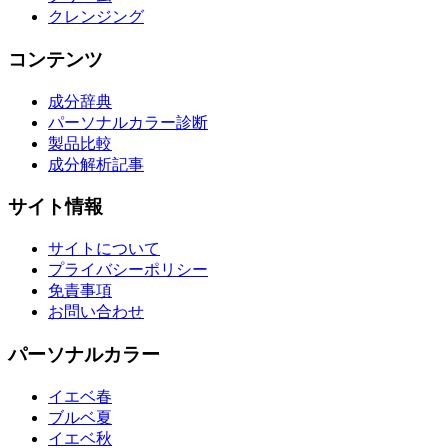
クレンジング
コンテンツ
成分辞典
パーソナルカラー診断
製品比較
成分解析記事
サイト情報
サイトについて
プライバシーポリシー
免責事項
お問い合わせ
パーソナルカラー
イエベ春
ブルベ夏
イエベ秋