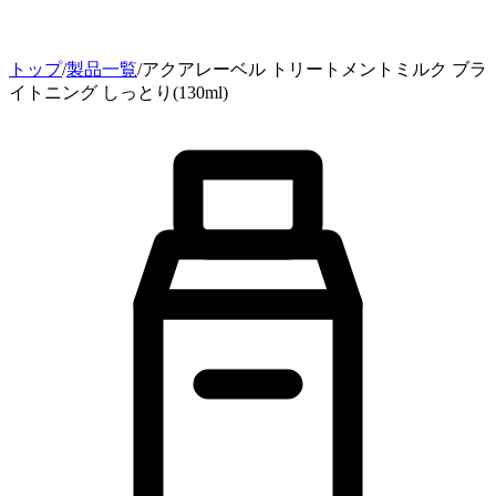
トップ
/
製品一覧
/
アクアレーベル トリートメントミルク ブラ
イトニング しっとり(130ml)