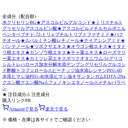
全成分（配合順）
水
グリセリン
BG
★
アスコルビルグルコシド
★
ミリスチル3-
グリセリルアスコルビン酸
★
アスコルビルメチルカルボニル
ペンタペプチド-72-トリ-t-ブチルトリプトファナミド
★
バク
チオール
★
⚠
パルミチン酸レチノール
★
ナイアシンアミド
★
パンテノール
★
ツボクサエキス
★
オウゴン根エキス
★
イタド
リ根エキス
★
カンゾウ根エキス
★
チャ葉エキス
★
ローズマリ
ー葉エキス
★
カミツレ花エキス
ポリクオタニウム-51
グリコ
シルトレハロース
加水分解水添デンプン
グリセリルグルコシ
ド
酢酸トコフェロール
⚠
ピーナッツ油
水添レシチン
PEG-60
水添ヒマシ油
PEG-40水添ヒマシ油
キサンタンガム
EDTA-2Na
クエン酸
クエン酸Na
⚠
フェノキシエタノール
⚠
メチルパラベ
ン
★
注目成分
⚠
注意成分
購入リンク
PR
Amazonで見る
楽天で見る
※ 価格・在庫は各サイトでご確認ください