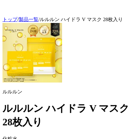
トップ
/
製品一覧
/
ルルルン ハイドラ V マスク 28枚入り
ルルルン
ルルルン ハイドラ V マスク
28枚入り
化粧水