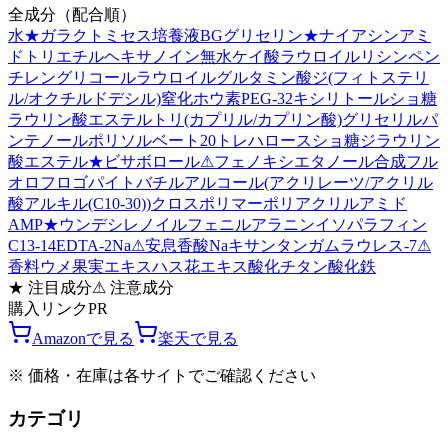
全成分（配合順）
水
★
ガラクトミセス培養液
BG
グリセリン
★
ナイアシンアミ
ド
トリエチルヘキサノイン
無水ケイ酸
ラウロイルリシン
ペン
チレングリコール
ラウロイルグルタミン酸ジ(フィトステリ
ル/オクチルドデシル)
窒化ホウ素
PEG-32
キシリトール
ショ糖
ラウリン酸エステル
トリ(カプリル/カプリン酸)グリセリル
パ
ンテノール
ポリソルベート20
トレハロース
ショ糖ジラウリン
酸エステル
★
ビサボロール
⚠
フェノキシエタノール
合成フル
オロフロゴパイト
バチルアルコール
(アクリレーツ/アクリル
酸アルキル(C10-30))クロスポリマー
ポリアクリルアミド
AMP
★
ウンデシレノイルフェニルアラニン
イソパラフィン
C13-14
EDTA-2Na
⚠
安息香酸Na
キサンタンガム
ラウレス-7
⚠
香料
ウメ果実エキス
ハス花エキス
酸化チタン
酸化鉄
★
注目成分
⚠
注意成分
購入リンク
PR
Amazonで見る
楽天で見る
※ 価格・在庫は各サイトでご確認ください
カテゴリ