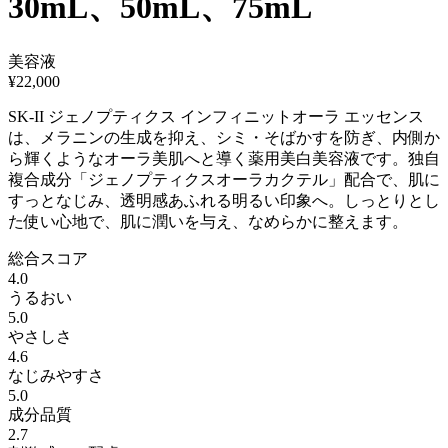
30mL、50mL、75mL
美容液
¥
22,000
SK-II ジェノプティクス インフィニットオーラ エッセンス
は、メラニンの生成を抑え、シミ・そばかすを防ぎ、内側か
ら輝くようなオーラ美肌へと導く薬用美白美容液です。独自
複合成分「ジェノプティクスオーラカクテル」配合で、肌に
すっとなじみ、透明感あふれる明るい印象へ。しっとりとし
た使い心地で、肌に潤いを与え、なめらかに整えます。
総合スコア
4.0
うるおい
5.0
やさしさ
4.6
なじみやすさ
5.0
成分品質
2.7