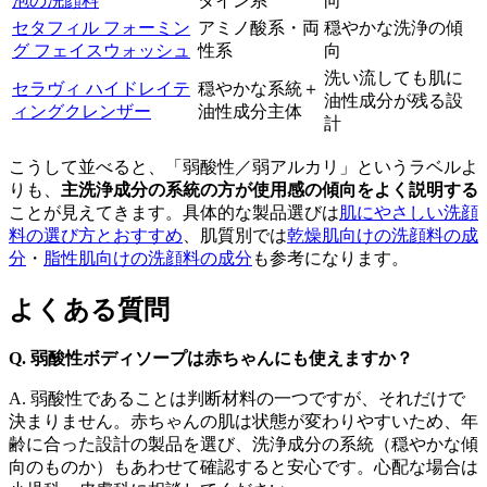
泡の洗顔料
タイン系
向
セタフィル フォーミン
アミノ酸系・両
穏やかな洗浄の傾
グ フェイスウォッシュ
性系
向
洗い流しても肌に
セラヴィ ハイドレイテ
穏やかな系統＋
油性成分が残る設
ィングクレンザー
油性成分主体
計
こうして並べると、「弱酸性／弱アルカリ」というラベルよ
りも、
主洗浄成分の系統の方が使用感の傾向をよく説明する
ことが見えてきます。具体的な製品選びは
肌にやさしい洗顔
料の選び方とおすすめ
、肌質別では
乾燥肌向けの洗顔料の成
分
・
脂性肌向けの洗顔料の成分
も参考になります。
よくある質問
Q. 弱酸性ボディソープは赤ちゃんにも使えますか？
A. 弱酸性であることは判断材料の一つですが、それだけで
決まりません。赤ちゃんの肌は状態が変わりやすいため、年
齢に合った設計の製品を選び、洗浄成分の系統（穏やかな傾
向のものか）もあわせて確認すると安心です。心配な場合は