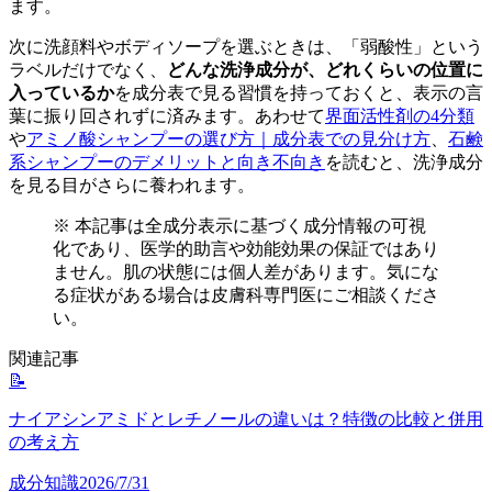
ます。
次に洗顔料やボディソープを選ぶときは、「弱酸性」という
ラベルだけでなく、
どんな洗浄成分が、どれくらいの位置に
入っているか
を成分表で見る習慣を持っておくと、表示の言
葉に振り回されずに済みます。あわせて
界面活性剤の4分類
や
アミノ酸シャンプーの選び方｜成分表での見分け方
、
石鹸
系シャンプーのデメリットと向き不向き
を読むと、洗浄成分
を見る目がさらに養われます。
※ 本記事は全成分表示に基づく成分情報の可視
化であり、医学的助言や効能効果の保証ではあり
ません。肌の状態には個人差があります。気にな
る症状がある場合は皮膚科専門医にご相談くださ
い。
関連記事
📝
ナイアシンアミドとレチノールの違いは？特徴の比較と併用
の考え方
成分知識
2026/7/31