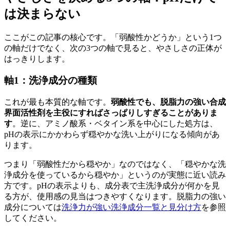
は決まらない
ここがこの記事の核心です。「弱酸性かどうか」という1つ
の軸だけでなく、次の3つの軸で見ると、やさしさの正体が
はっきりします。
軸1：洗浄成分の種類
これが最も本質的な軸です。
弱酸性でも、脱脂力の強い合成
界面活性剤を主役にすればさっぱりしすぎることがありま
す
。逆に、アミノ酸系・ベタイン系を中心にした処方は、
pHの表示にかかわらず穏やかな洗い上がりになる傾向があ
ります。
つまり「弱酸性だから穏やか」なのではなく、「穏やかな洗
浄成分を使っているから穏やか」というのが実態に近い読み
方です。pHの表示よりも、成分表で主洗浄成分が何かを見
る方が、使用感の見当はつきやすくなります。脱脂力の強い
成分については
洗浄力が強い洗浄成分一覧と見分け方
を参照
してください。