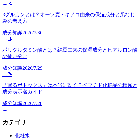
→
📝
βグルカンとは？オーツ麦・キノコ由来の保湿成分と肌なじ
みの考え方
成分知識
2026/7/30
→
📝
ポリグルタミン酸とは？納豆由来の保湿成分とヒアルロン酸
の使い分け
成分知識
2026/7/29
→
📝
「塗るボトックス」は本当に効く？ペプチド化粧品の種類と
成分表示名ガイド
成分知識
2026/7/28
→
カテゴリ
化粧水