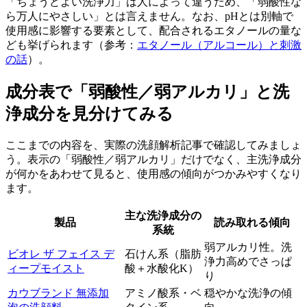
「ちょうどよい洗浄力」は人によって違うため、「弱酸性な
ら万人にやさしい」とは言えません。なお、pHとは別軸で
使用感に影響する要素として、配合されるエタノールの量な
ども挙げられます（参考：
エタノール（アルコール）と刺激
の話
）。
成分表で「弱酸性／弱アルカリ」と洗
浄成分を見分けてみる
ここまでの内容を、実際の洗顔解析記事で確認してみましょ
う。表示の「弱酸性／弱アルカリ」だけでなく、主洗浄成分
が何かをあわせて見ると、使用感の傾向がつかみやすくなり
ます。
主な洗浄成分の
製品
読み取れる傾向
系統
弱アルカリ性。洗
ビオレ ザ フェイス デ
石けん系（脂肪
浄力高めでさっぱ
ィープモイスト
酸＋水酸化K）
り
カウブランド 無添加
アミノ酸系・ベ
穏やかな洗浄の傾