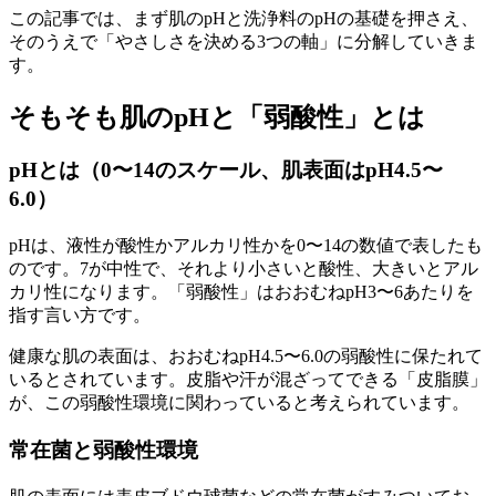
この記事では、まず肌のpHと洗浄料のpHの基礎を押さえ、
そのうえで「やさしさを決める3つの軸」に分解していきま
す。
そもそも肌のpHと「弱酸性」とは
pHとは（0〜14のスケール、肌表面はpH4.5〜
6.0）
pHは、液性が酸性かアルカリ性かを0〜14の数値で表したも
のです。7が中性で、それより小さいと酸性、大きいとアル
カリ性になります。「弱酸性」はおおむねpH3〜6あたりを
指す言い方です。
健康な肌の表面は、おおむねpH4.5〜6.0の弱酸性に保たれて
いるとされています。皮脂や汗が混ざってできる「皮脂膜」
が、この弱酸性環境に関わっていると考えられています。
常在菌と弱酸性環境