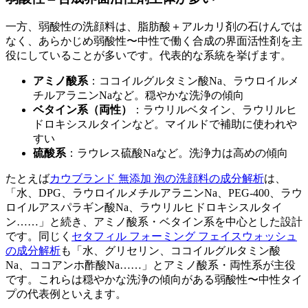
一方、弱酸性の洗顔料は、脂肪酸＋アルカリ剤の石けんでは
なく、あらかじめ弱酸性〜中性で働く合成の界面活性剤を主
役にしていることが多いです。代表的な系統を挙げます。
アミノ酸系
：ココイルグルタミン酸Na、ラウロイルメ
チルアラニンNaなど。穏やかな洗浄の傾向
ベタイン系（両性）
：ラウリルベタイン、ラウリルヒ
ドロキシスルタインなど。マイルドで補助に使われや
すい
硫酸系
：ラウレス硫酸Naなど。洗浄力は高めの傾向
たとえば
カウブランド 無添加 泡の洗顔料の成分解析
は、
「水、DPG、ラウロイルメチルアラニンNa、PEG-400、ラウ
ロイルアスパラギン酸Na、ラウリルヒドロキシスルタイ
ン……」と続き、アミノ酸系・ベタイン系を中心とした設計
です。同じく
セタフィル フォーミング フェイスウォッシュ
の成分解析
も「水、グリセリン、ココイルグルタミン酸
Na、ココアンホ酢酸Na……」とアミノ酸系・両性系が主役
です。これらは穏やかな洗浄の傾向がある弱酸性〜中性タイ
プの代表例といえます。