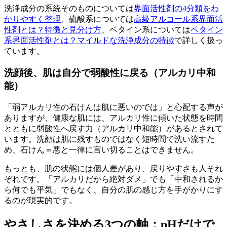
洗浄成分の系統そのものについては
界面活性剤の4分類をわ
かりやすく整理
、硫酸系については
高級アルコール系界面活
性剤とは？特徴と見分け方
、ベタイン系については
ベタイン
系界面活性剤とは？マイルドな洗浄成分の特徴
で詳しく扱っ
ています。
洗顔後、肌は自分で弱酸性に戻る（アルカリ中和
能）
「弱アルカリ性の石けんは肌に悪いのでは」と心配する声が
ありますが、健康な肌には、アルカリ性に傾いた状態を時間
とともに弱酸性へ戻す力（アルカリ中和能）があるとされて
います。洗顔は肌に残すものではなく短時間で洗い流すた
め、石けん＝悪と一律に言い切ることはできません。
もっとも、肌の状態には個人差があり、戻りやすさも人それ
ぞれです。「アルカリだから絶対ダメ」でも「中和されるか
ら何でも平気」でもなく、自分の肌の感じ方を手がかりにす
るのが現実的です。
やさしさを決める3つの軸：pHだけで