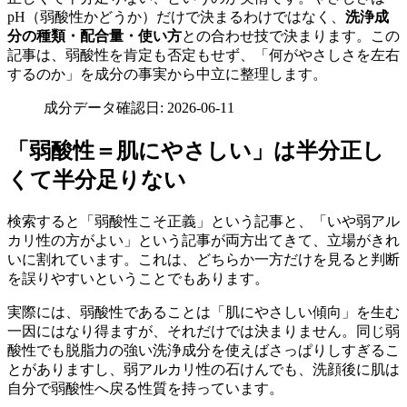
pH（弱酸性かどうか）だけで決まるわけではなく、
洗浄成
分の種類・配合量・使い方
との合わせ技で決まります。この
記事は、弱酸性を肯定も否定もせず、「何がやさしさを左右
するのか」を成分の事実から中立に整理します。
成分データ確認日: 2026-06-11
「弱酸性＝肌にやさしい」は半分正し
くて半分足りない
検索すると「弱酸性こそ正義」という記事と、「いや弱アル
カリ性の方がよい」という記事が両方出てきて、立場がきれ
いに割れています。これは、どちらか一方だけを見ると判断
を誤りやすいということでもあります。
実際には、弱酸性であることは「肌にやさしい傾向」を生む
一因にはなり得ますが、それだけでは決まりません。同じ弱
酸性でも脱脂力の強い洗浄成分を使えばさっぱりしすぎるこ
とがありますし、弱アルカリ性の石けんでも、洗顔後に肌は
自分で弱酸性へ戻る性質を持っています。