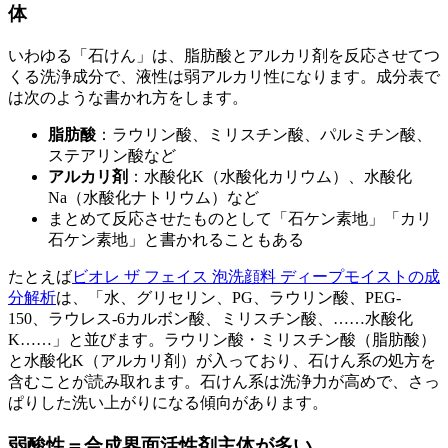
体
いわゆる「石けん」は、脂肪酸とアルカリ剤を反応させてつ
くる洗浄成分で、液性は弱アルカリ性になります。成分表で
は次のような書かれ方をします。
脂肪酸
：ラウリン酸、ミリスチン酸、パルミチン酸、
ステアリン酸など
アルカリ剤
：水酸化K（水酸化カリウム）、水酸化
Na（水酸化ナトリウム）など
まとめて反応させたものとして「石ケン素地」「カリ
石ケン素地」と書かれることもある
たとえば
ビオレ ザ フェイス 泡洗顔料 ディープモイストの成
分解析
は、「水、グリセリン、PG、ラウリン酸、PEG-
150、ラウレス-6カルボン酸、ミリスチン酸、……水酸化
K……」と並びます。ラウリン酸・ミリスチン酸（脂肪酸）
と水酸化K（アルカリ剤）が入っており、石けん系の処方を
含むことが読み取れます。石けん系は洗浄力が高めで、さっ
ぱりした洗い上がりになる傾向があります。
弱酸性＝合成界面活性剤主体が多い